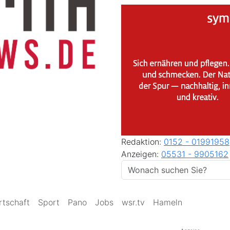
Redaktion:
0152 - 01991958
Anzeigen:
05531 - 9905162
rtschaft
Sport
Pano
Jobs
wsr.tv
Hameln