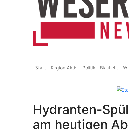
Start
Region Aktiv
Politik
Blaulicht
Wi
Hydranten-Spül
am heutigen A