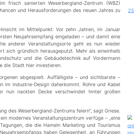
 im frisch sanierten Weserbergland-Zentrum (WBZ)
hancen und Herausforderungen des neuen Jahres zu
insicht im Mittelpunkt: Vor zehn Jahren, im Januar
 ersten Neujahrsempfang eingeladen – und damit eine
eihe anderer Veranstaltungsorte geht es nun wieder
t sich gründlich herausgeputzt. Mehr als eineinhalb
andschutz und die Gebäudetechnik auf Vordermann
 die Stadt hier investieren.
orgenen abgespielt. Auffälligste – und sichtbarste –
un im Industrie-Design daherkommt. Rohre und Kabel
der nun nackten Decke verschwindet hinter großen
ung des Weserbergland-Zentrums feiern“, sagt Griese.
 ein modernes Veranstaltungszentrum verfüge – „eine
d Tagungen, die die Hameln Marketing und Tourismus
 Neujahrsempfangs haben Gelegenheit, an Führungen