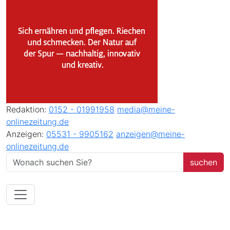
Redaktion:
0152 - 01991958
media@meine-
onlinezeitung.de
Anzeigen:
05531 - 9905162
anzeigen@meine-
onlinezeitung.de