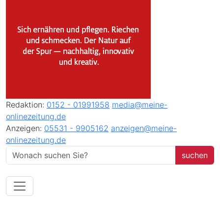
Redaktion:
0152 - 01991958
media@meine-
onlinezeitung.de
Anzeigen:
05531 - 9905162
anzeigen@meine-
onlinezeitung.de