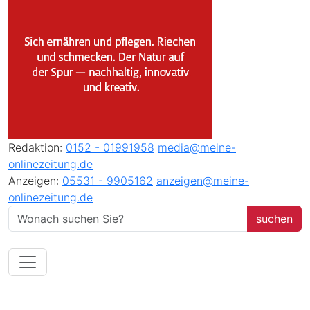
Redaktion:
0152 - 01991958
media@meine-
onlinezeitung.de
Anzeigen:
05531 - 9905162
anzeigen@meine-
onlinezeitung.de