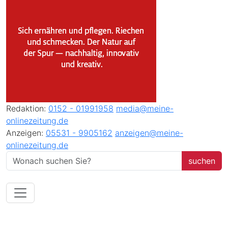
Redaktion:
0152 - 01991958
media@meine-
onlinezeitung.de
Anzeigen:
05531 - 9905162
anzeigen@meine-
onlinezeitung.de