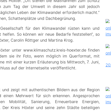
ises Höxter. „Oft stehen die Maßnahmen zum Schutz
ion zum Tag der Umwelt in diesem Jahr soll jedoch
äglichen Leben der Klimawandel erforderlich macht.“
nnen, Schattenplätze und Dachbegrünung.
e Gesellschaft für den Klimawandel rüsten kann und
 helfen. So können wir neue Bedarfe feststellen“, so
xter, Carolin Röttger und Martina Krog.
öxter unter www.klimaschutz.kreis-hoexter.de finden
 dem sie ihr Foto, wenn möglich im Querformat, mit
mit einer kurzen Erläuterung bis Mittwoch, 7. Juni,
uss auf der Internetseite veröffentlicht.
und zeigt mit authentischen Bildern aus der Region
nd einen Mehrwert für sich erkennen. Angesprochen
 Mobilität, Sanierung, Erneuerbare Energien,
 Der Kreis Höxter und seine zehn Städte beteiligen