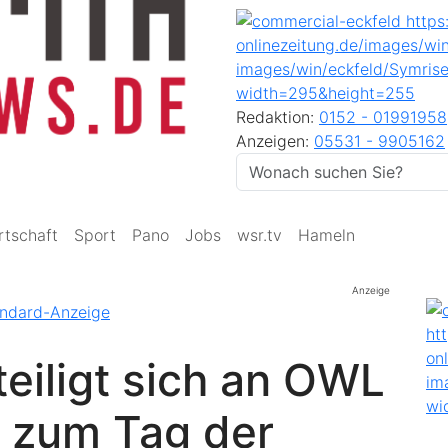
Redaktion:
0152 - 01991958
Anzeigen:
05531 - 9905162
rtschaft
Sport
Pano
Jobs
wsr.tv
Hameln
Anzeige
teiligt sich an OWL
 zum Tag der