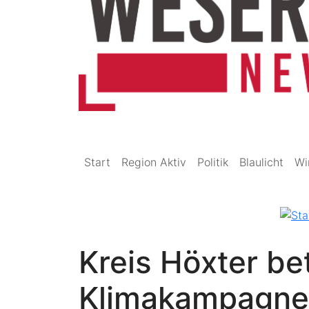
Start
Region Aktiv
Politik
Blaulicht
Wi
Kreis Höxter be
Klimakampagne