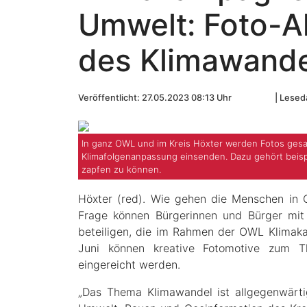
Umwelt: Foto-A
des Klimawande
Veröffentlicht: 27.05.2023 08:13 Uhr
Leseda
In ganz OWL und im Kreis Höxter werden Fotos ges
Klimafolgenanpassung einsenden. Dazu gehört beisp
zapfen zu können.
Höxter (red). Wie gehen die Menschen in
Frage können Bürgerinnen und Bürger mit
beteiligen, die im Rahmen der OWL Klimak
Juni können kreative Fotomotive zum T
eingereicht werden.
„Das Thema Klimawandel ist allgegenwärtig