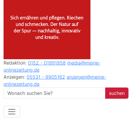
Redaktion:
0152 - 01991958
media@meine-
onlinezeitung.de
Anzeigen:
05531 - 9905162
anzeigen@meine-
onlinezeitung.de