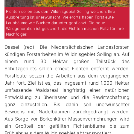
Fichten sollen aus dem Wildnisgebiet Solling weichen. Ihre
Ausbreitung ist unerwünscht. Vielerorts haben Forstleute
Laubbäume wie Buchen darunter gepflanzt. Die neue
Waldgeneration ist gesichert, die Fichten machen Platz für ihre
Nachfolger.
Dassel (red). Die Niedersächsischen Landesforsten
kündigen Forstarbeiten im Wildnisgebiet Solling an. Auf
einem rund 30 Hektar großen Teilstück des
Schutzgebiets sollen erneut Fichten entfernt werden.
Forstleute setzen die Arbeiten aus dem vergangenen
Jahr fort. Ziel ist es, das insgesamt rund 1.000 Hektar
umfassende Waldareal langfristig einer natürlichen
Entwicklung zu überlassen und die Bewirtschaftung
ganz einzustellen. Bis dahin soll unerwünschter
Bewuchs mit Nadelbäumen zurückgedrängt werden.
Aus Sorge vor Borkenkäfer-Massenvermehrungen wird
ein Großteil der gefällten Fichtenbäume bis zum
Frühjahr aus dem Wildnisgebiet abtransportiert.