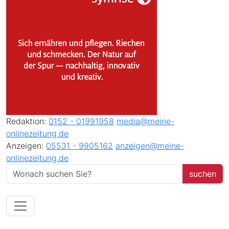
Redaktion:
0152 - 01991958
media@meine-
onlinezeitung.de
Anzeigen:
05531 - 9905162
anzeigen@meine-
onlinezeitung.de