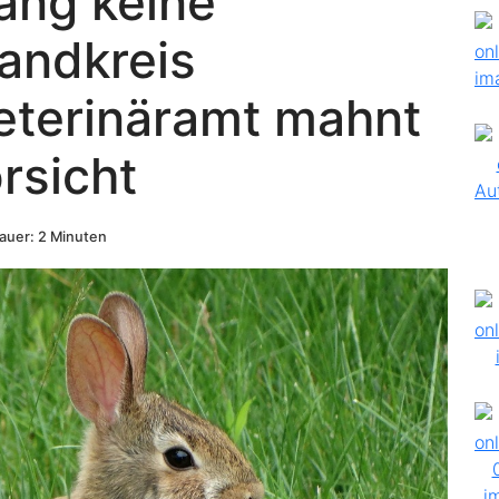
ang keine
andkreis
eterinäramt mahnt
rsicht
uer: 2 Minuten