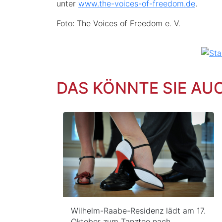
unter
www.the-voices-of-freedom.de
.
Foto: The Voices of Freedom e. V.
DAS KÖNNTE SIE AU
Wilhelm-Raabe-Residenz lädt am 17.
Oktober zum Tanztee nach