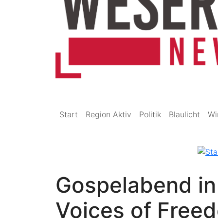
Start
Region Aktiv
Politik
Blaulicht
Wi
Gospelabend in
Voices of Freed