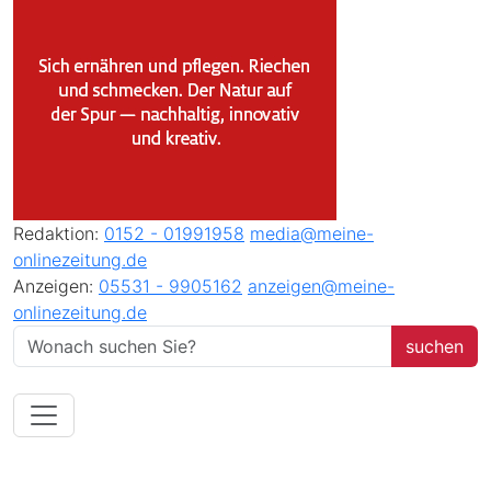
Redaktion:
0152 - 01991958
media@meine-
onlinezeitung.de
Anzeigen:
05531 - 9905162
anzeigen@meine-
onlinezeitung.de