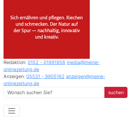
Redaktion:
0152 - 01991958
media@meine-
onlinezeitung.de
Anzeigen:
05531 - 9905162
anzeigen@meine-
onlinezeitung.de