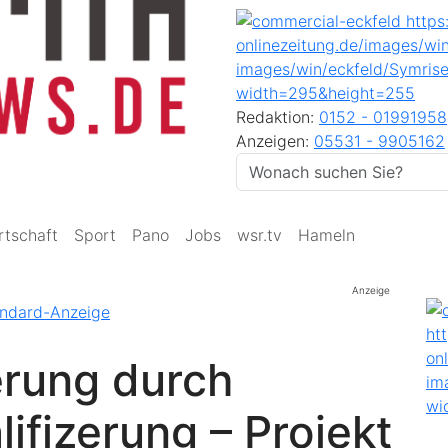
Redaktion:
0152 - 01991958
Anzeigen:
05531 - 9905162
rtschaft
Sport
Pano
Jobs
wsr.tv
Hameln
Anzeige
erung durch
fizerung – Projekt