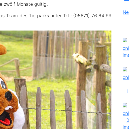
e zwölf Monate gültig.
das Team des Tierparks unter Tel.: (05671) 76 64 99