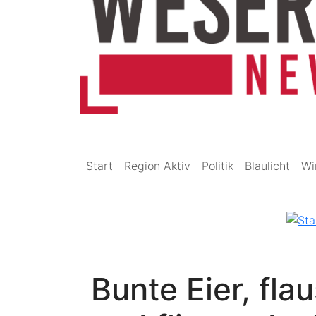
Start
Region Aktiv
Politik
Blaulicht
Wi
Bunte Eier, fl