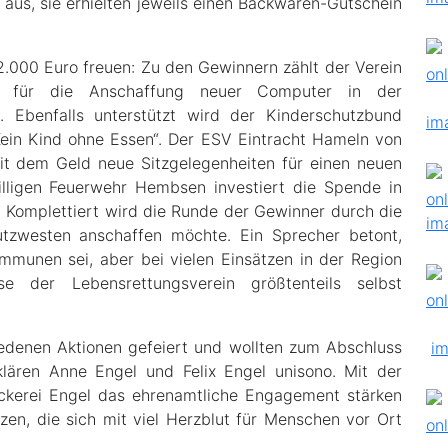
 aus, sie erhielten jeweils einen Backwaren-Gutschein
 2.000 Euro freuen: Zu den Gewinnern zählt der Verein
e für die Anschaffung neuer Computer in der
 Ebenfalls unterstützt wird der Kinderschutzbund
„Kein Kind ohne Essen“. Der ESV Eintracht Hameln von
mit dem Geld neue Sitzgelegenheiten für einen neuen
illigen Feuerwehr Hembsen investiert die Spende in
. Komplettiert wird die Runde der Gewinner durch die
utzwesten anschaffen möchte. Ein Sprecher betont,
mmunen sei, aber bei vielen Einsätzen in der Region
e der Lebensrettungsverein größtenteils selbst
iedenen Aktionen gefeiert und wollten zum Abschluss
lären Anne Engel und Felix Engel unisono. Mit der
Bäckerei Engel das ehrenamtliche Engagement stärken
zen, die sich mit viel Herzblut für Menschen vor Ort