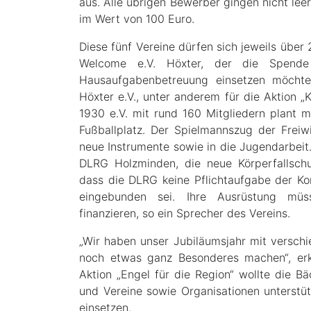
aus. Alle übrigen Bewerber gingen nicht leer
im Wert von 100 Euro.
Diese fünf Vereine dürfen sich jeweils über
Welcome e.V. Höxter, der die Spend
Hausaufgabenbetreuung einsetzen möchte.
Höxter e.V., unter anderem für die Aktion 
1930 e.V. mit rund 160 Mitgliedern plant 
Fußballplatz. Der Spielmannszug der Freiw
neue Instrumente sowie in die Jugendarbeit
DLRG Holzminden, die neue Körperfallsch
dass die DLRG keine Pflichtaufgabe der Ko
eingebunden sei. Ihre Ausrüstung müss
finanzieren, so ein Sprecher des Vereins.
„Wir haben unser Jubiläumsjahr mit versch
noch etwas ganz Besonderes machen“, erk
Aktion „Engel für die Region“ wollte die 
und Vereine sowie Organisationen unterstüt
einsetzen.